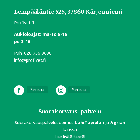
Lempääläntie 525, 37860 Kärjenniemi
Profivet.fi
Aukioloajat:
m
a-to 8-18
pe 8-16
Puh.
020 756 9690
info@profivet.fi
Seuraa
Seuraa
Suorakorvaus-palvelu
Suorakorvauspalvelusopimus
LähiTapiolan
ja
Agrian
kanssa
Lue lisää tästä!