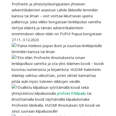
Profivetin ja yhteistyökumppanien yhteinen
adventtikalenteri avautuu! Lähde liikkeelle lemmikin
kanssa tai ilman – voit voittaa liikuttavan upeita
palkintoja. Joka viikko bongataan lenkkipolun varrelta
tiettyä eläintä ja tämän adventtikalenterin
ensimmäisen viikon eläin on PUPU! Pupua bongataan
27.11.-3.12.2023
Paina mieleesi pupun ikoni ja suuntaa lenkkipolulle
lemmikin kanssa tai ilman
Etsi eläin Profivetin ilmoituksesta oman
lenkkipolkusi varrelta ja ota ylös eläimen koodi – koodi
koostuu numeroista ja kirjaimista. HUOM! Kalenterin
eläinlaji vaihtuu viikoittain, joten silmät kannattaa
pitää auki myös tulevien viikkojen varalle.
Osallistu kilpailuun syöttämällä koodi sekä
yhteystietosi kilpailusivulla
profivet.fi/kilpailu
tai
ilmoittamalla koodi täyttämällä kilpailulomake
Profivetin klinikalla. HUOM! Ilmoituksen QR-koodi vie
sinut suoraan kilpailusivulle!