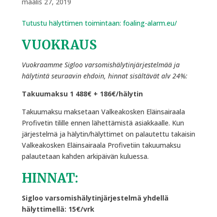
maalis 27, 2019
Tutustu hälyttimen toimintaan: foaling-alarm.eu/
VUOKRAUS
Vuokraamme Sigloo varsomishälytinjärjestelmää ja
hälytintä seuraavin ehdoin, hinnat sisältävät alv 24%:
Takuumaksu 1 488€ + 186€/hälytin
Takuumaksu maksetaan Valkeakosken Eläinsairaala
Profivetin tilille ennen lähettämistä asiakkaalle. Kun
järjestelmä ja hälytin/hälyttimet on palautettu takaisin
Valkeakosken Eläinsairaala Profivetiin takuumaksu
palautetaan kahden arkipäivän kuluessa.
HINNAT:
Sigloo varsomishälytinjärjestelmä yhdellä
hälyttimellä: 15€/vrk