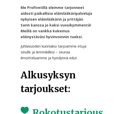
Me Profivetillä olemme tarjonneet
aidosti paikallisia eläinlääkäripalveluja
nykyisen eläinlääkärin ja yrittäjän
Sarin kanssa jo kaksi vuosikymmentä!
Meillä on vankka kokemus
eläinystäväsi hyvinvoinnin tueksi.
Juhlavuoden kunniaksi tarjoamme etuja
sinulle ja lemmikillesi – seuraa
ilmoitteluamme ja hyödynnä edut.
Alkusyksyn
tarjoukset:

Rokotustarjous