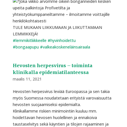
Joka viikko arvomme oikein bonganneiden kesken
upeita palkintoja Profivetilta ja
yhteistyökumppaneiltamme – ilmoitamme voittajille
henkilökohtaisesti
TULE MUKAAN LIIKKUMAAN JA LIIKUTTAMAAN
LEMMIKKEJÄ!
#lemmikitliikkeelle
#hyvinhoidettu
#bongaapupu
#valkeakoskeneläinsairaala
Hevosten herpesvirus – toiminta
klinikalla epidemiatilanteessa
maalis 11, 2021
Hevosten herpesvirus leviää Euroopassa ja sen takia
myös Suomessa noudatetaan erityistä varovaisuutta
hevosten suojaamiseksi epidemialta.
Klinikallamme riskien minimointiin kuuluu mm.
hoidettavan hevosen huolellinen ja ennakoiva
taustaselvitys sekä käyntien ja tilojen rajaaminen ja