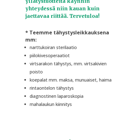
yllätystuotteita käynnin
yhteydessä niin kauan kuin
jaettavaa riittää. Tervetuloa!
* Teemme tähystysleikkauksena
mm:
narttukoiran sterilaatio
piilokivesoperaatiot
virtsarakon tähystys, mm. virtsakivien
poisto
koepalat mm. maksa, munuaiset, haima
rintaontelon tähystys
diagnostinen laparoskopia
mahalaukun kiinnitys