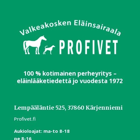
100 % kotimainen perheyritys –
eläinlääketiedettä jo vuodesta 1972
Lempääläntie 525, 37860 Kärjenniemi
Profivet.fi
Aukioloajat:
m
a-to 8-18
pe 8-16