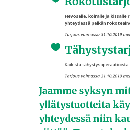
Rokotustarj
Hevoselle, koiralle ja kissall
yhteydessä pelkän rokoteaine
Tarjous voimassa 31.10.2019 men

Tähystystar
Kaikista tähystysoperaatioista
Tarjous voimassa 31.10.2019 men
Jaamme syksyn mi
yllätystuotteita kä
yhteydessä niin ka