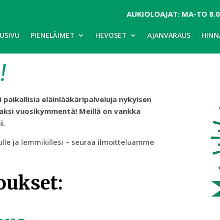
AUKIOLOAJAT: MA-TO 8.00
USIVU
PIENELÄIMET
HEVOSET
AJANVARAUS
HINN
!
paikallisia eläinlääkäripalveluja nykyisen
o kaksi vuosikymmentä! Meillä on vankka
i.
lle ja lemmikillesi – seuraa ilmoitteluamme
oukset: