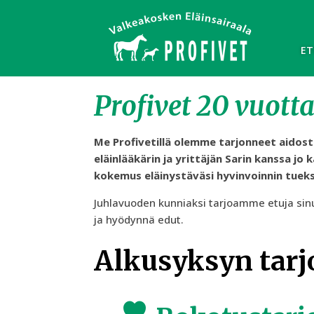
ET
Profivet 20 vuotta
Me Profivetillä olemme tarjonneet aidosti 
eläinlääkärin ja yrittäjän Sarin kanssa j
kokemus eläinystäväsi hyvinvoinnin tueks
Juhlavuoden kunniaksi tarjoamme etuja sinu
ja hyödynnä edut.
Alkusyksyn tarj
