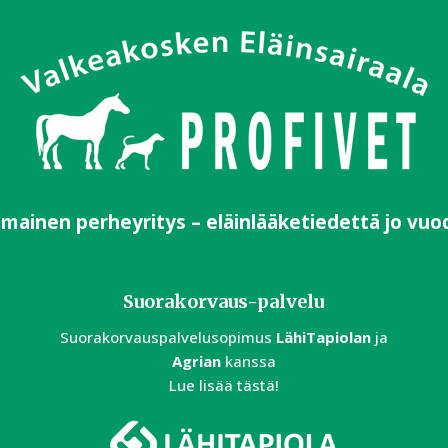
imainen perheyritys – eläinlääketiedettä jo vuo
Suorakorvaus-palvelu
Suorakorvauspalvelusopimus
LähiTapiolan
ja
Agrian
kanssa
Lue lisää tästä!