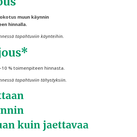
ous
e rokotus muun käynnin
en hinnalla.
nessä tapahtuviin käynteihin.
jous*
 -10 % toimenpiteen hinnasta.
nessä tapahtuviin tähystyksiin.
ttaan
ynnin
uan kuin jaettavaa