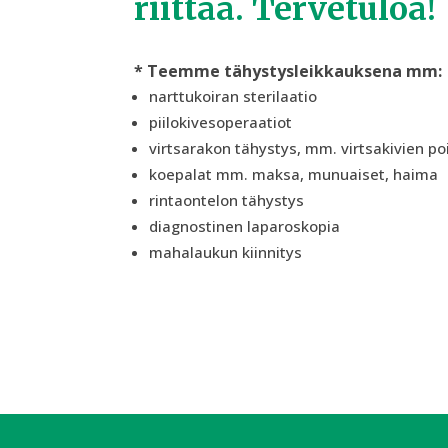
riittää. Tervetuloa!
* Teemme tähystysleikkauksena mm:
narttukoiran sterilaatio
piilokivesoperaatiot
virtsarakon tähystys, mm. virtsakivien po
koepalat mm. maksa, munuaiset, haima
rintaontelon tähystys
diagnostinen laparoskopia
mahalaukun kiinnitys