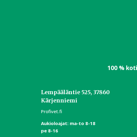
100 % kot
Lempääläntie 525, 37860
Kärjenniemi
Profivet.fi
Aukioloajat:
m
a-to 8-18
pe 8-16