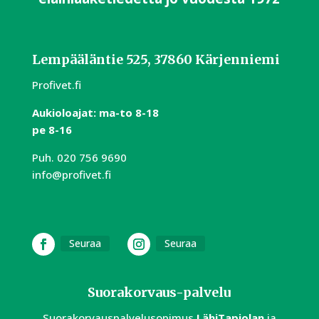
Lempääläntie 525, 37860 Kärjenniemi
Profivet.fi
Aukioloajat:
m
a-to 8-18
pe 8-16
Puh.
020 756 9690
info@profivet.fi
Seuraa
Seuraa
Suorakorvaus-palvelu
Suorakorvauspalvelusopimus
LähiTapiolan
ja