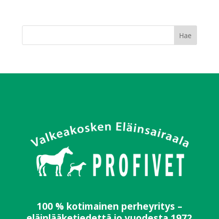
100 % kotimainen perheyritys –
eläinlääketiedettä jo vuodesta 1972