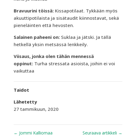
Bravuurini töissä:
Kissapotilaat. Tykkään myös
akuuttipotilaista ja sisätaudit kiinnostavat, sekä
pieneläinten että hevosten.
Salainen paheeni on:
Suklaa ja jätski. Ja tällä
hetkellä yksin metsässä lenkkeily.
Viisaus, jonka olen tähän mennessä
oppinut:
Turha stressata asioista, joihin ei voi
vaikuttaa
Taidot
Lähetetty
27 tammikuun, 2020
←
Jommi Kalliomaa
Seuraava artikkeli
→