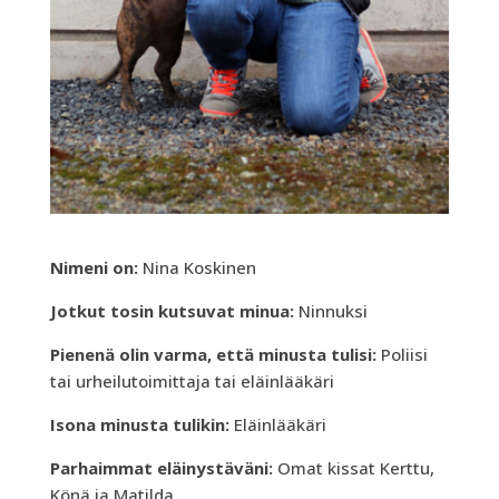
Nimeni on:
Nina Koskinen
Jotkut tosin kutsuvat minua:
Ninnuksi
Pienenä olin varma, että minusta tulisi:
Poliisi
tai urheilutoimittaja tai eläinlääkäri
Isona minusta tulikin:
Eläinlääkäri
Parhaimmat eläinystäväni:
Omat kissat Kerttu,
Könä ja Matilda