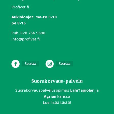
Profivet.fi
Aukioloajat:
m
a-to 8-18
pe 8-16
Puh.
020 756 9690
info@profivet.fi
Seuraa
Seuraa
Suorakorvaus-palvelu
Suorakorvauspalvelusopimus
LähiTapiolan
ja
Agrian
kanssa
Lue lisää tästä!