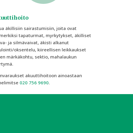
uuttihoito
a äkillisiin sairastumisiin, joita ovat
merkiksi tapaturmat, myrkytykset, äkilliset
va- ja silmävaivat, äkisti alkanut
ulointi/oksentelu, kiireellisen leikkaukset
ten märkäkohtu, sektio, mahalaukun
rtymä.
nvaraukset akuuttihoitoon ainoastaan
helimitse
020 756 9690
.