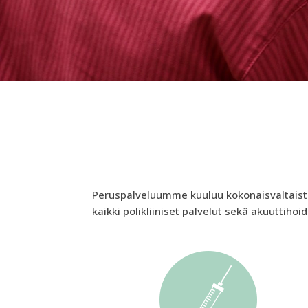
Peruspalveluumme kuuluu kokonaisvaltaista pa
kaikki polikliiniset palvelut sekä akuuttihoi