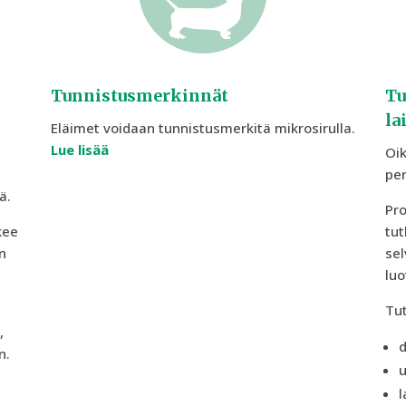
Tunnistusmerkinnät
Tu
la
Eläimet voidaan tunnistusmerkitä mikrosirulla.
Lue lisää
Oik
per
ä.
Pro
kee
tut
n
sel
luo
Tut
,
d
n.
u
l