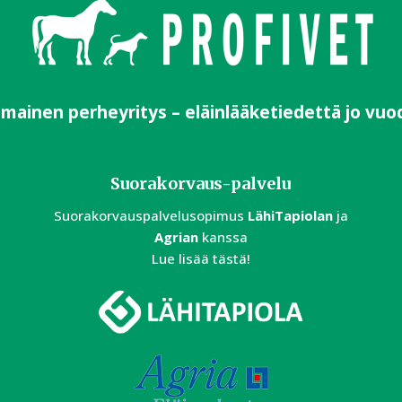
imainen perheyritys – eläinlääketiedettä jo vuo
Suorakorvaus-palvelu
Suorakorvauspalvelusopimus
LähiTapiolan
ja
Agrian
kanssa
Lue lisää tästä!