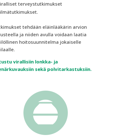
iralliset terveystutkimukset
ilmätutkimukset.
kimukset tehdään eläinlääkärin arvion
usteella ja niiden avulla voidaan laatia
ilöllinen hoitosuunnitelma jokaiselle
ilaalle.
ustu virallisiin lonkka- ja
närkuvauksiin sekä polvitarkastuksiin.