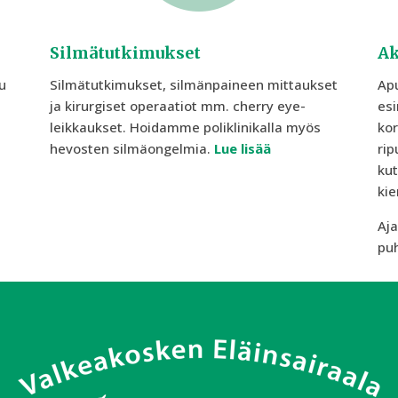
Silmätutkimukset
Ak
u
Silmätutkimukset, silmänpaineen mittaukset
Apu
ja kirurgiset operaatiot mm. cherry eye-
esi
leikkaukset. Hoidamme poliklinikalla myös
kor
hevosten silmäongelmia.
Lue lisää
rip
ku
kie
Aja
pu