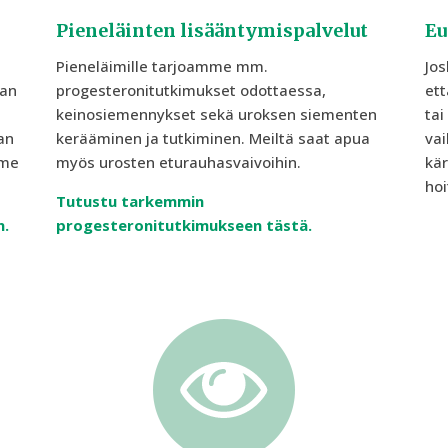
Pieneläinten lisääntymispalvelut
Eu
Pieneläimille tarjoamme mm.
Jos
kan
progesteronitutkimukset odottaessa,
ett
keinosiemennykset sekä uroksen siementen
tai
an
kerääminen ja tutkiminen. Meiltä saat apua
vai
mme
myös urosten eturauhasvaivoihin.
kä
hoi
Tutustu tarkemmin
n.
progesteronitutkimukseen tästä.