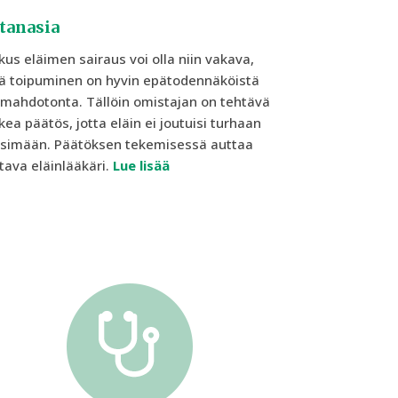
tanasia
kus eläimen sairaus voi olla niin vakava,
ä toipuminen on hyvin epätodennäköistä
 mahdotonta. Tällöin omistajan on tehtävä
kea päätös, jotta eläin ei joutuisi turhaan
rsimään. Päätöksen tekemisessä auttaa
tava eläinlääkäri.
Lue lisää