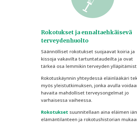
Rokotukset ja ennaltaehkäisevä
terveydenhuolto
Säännölliset rokotukset suojaavat koiria ja
kissoja vakavilta tartuntataudeilta ja ovat
tärkeä osa lemmikin terveyden ylläpitämist
Rokotuskäynnin yhteydessä eläinlääkäri te
myös yleistutkimuksen, jonka avulla voidaa
havaita mahdolliset terveysongelmat jo
varhaisessa vaiheessa.
Rokotukset
suunnitellaan aina eläimen iän
elämäntilanteen ja rokotushistorian mukaa