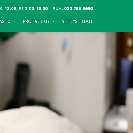
-18.00, PE 8.00-16.00 | PUH.
020 756 9690
ASTO
PROFIVET OY
YHTEYSTIEDOT