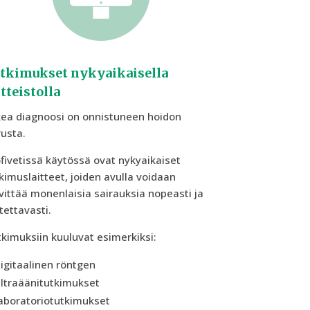
tkimukset nykyaikaisella
itteistolla
ea diagnoosi on onnistuneen hoidon
usta.
fivetissä käytössä ovat nykyaikaiset
kimuslaitteet, joiden avulla voidaan
vittää monenlaisia sairauksia nopeasti ja
tettavasti.
kimuksiin kuuluvat esimerkiksi:
igitaalinen röntgen
ltraäänitutkimukset
aboratoriotutkimukset