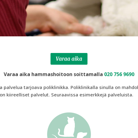
Varaa aika
Varaa aika hammashoitoon soittamalla
020 756 9690
lvelua tarjoava poliklinikka. Poliklinikalla sinulla on mahdol
don kiireelliset palvelut. Seuraavissa esimerkkejä palveluista.