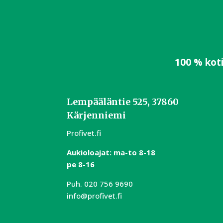
100 % kot
Lempääläntie 525, 37860
Kärjenniemi
Profivet.fi
Aukioloajat:
m
a-to 8-18
pe 8-16
Puh.
020 756 9690
info@profivet.fi