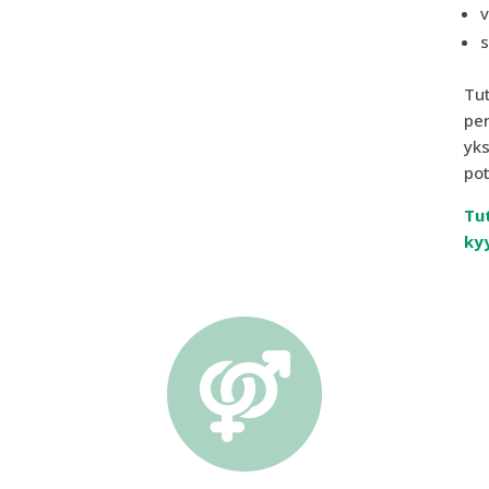
v
s
Tut
per
yks
pot
Tut
kyy