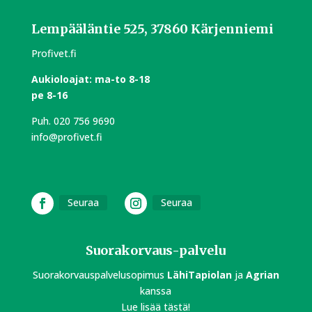
Lempääläntie 525, 37860 Kärjenniemi
Profivet.fi
Aukioloajat:
m
a-to 8-18
pe 8-16
Puh.
020 756 9690
info@profivet.fi
Seuraa
Seuraa
Suorakorvaus-palvelu
Suorakorvauspalvelusopimus
LähiTapiolan
ja
Agrian
kanssa
Lue lisää tästä!