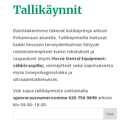
Tallikäynnit
Eläinlääkärimme tekevät kotikäyntejä arkisin
Pirkanmaan alueella. Tallikäynneillä hoituvat
kaikki hevosen terveydenhoitoon liittyvät
rutiinitoimenpiteet kuten rokotukset ja
raspaukset (myös
Horse Dental Equipment-
sähköraspilla
), verinäytteet sekä sopimuksesta
myös tiineysdiagnostiikka ja
ultraäänitutkimukset.
Voit sopia tallikäynnistä soittamalla
ajanvarausnumeroomme 020 756 9690
arkisin
klo 08.00–18.00.