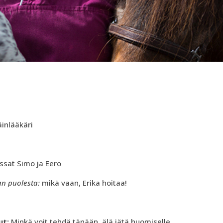
äinlääkäri
kissat Simo ja Eero
an puolesta:
mikä vaan, Erika hoitaa!
ut:
Minkä voit tehdä tänään, älä jätä huomiselle