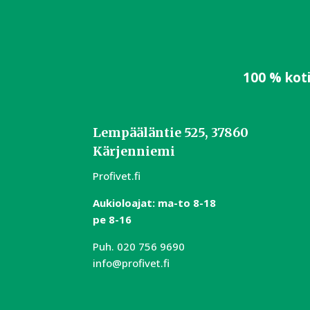
100 % kot
Lempääläntie 525, 37860
Kärjenniemi
Profivet.fi
Aukioloajat:
m
a-to 8-18
pe 8-16
Puh.
020 756 9690
info@profivet.fi