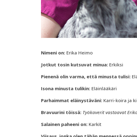
Nimeni on:
Erika Heimo
Jotkut tosin kutsuvat minua:
Erkiksi
Pienenä olin varma, että minusta tulisi:
El
Isona minusta tulikin:
Eläinlääkäri
Parhaimmat eläinystäväni:
Karri-koira ja 
Bravuurini töissä:
Työkaverit vastaavat Erik
Salainen paheeni on:
Karkit
Viisaus, jonka olen tähän mennessä oppin