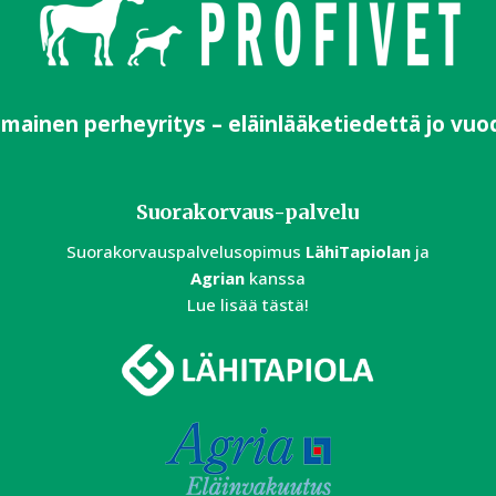
imainen perheyritys – eläinlääketiedettä jo vuo
Suorakorvaus-palvelu
Suorakorvauspalvelusopimus
LähiTapiolan
ja
Agrian
kanssa
Lue lisää tästä!