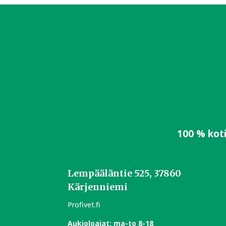
100 % kot
Lempääläntie 525, 37860
Kärjenniemi
Profivet.fi
Aukioloajat:
m
a-to 8-18