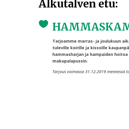
Alkutalven etu:

HAMMASKAM
Tarjoamme marras- ja joulukuun a
tuleville koirille ja kissoille kaupanpä
hammasharjan ja hampaiden hoitoa
makupalapussin.
Tarjous voimassa 31.12.2019 mennessä ta