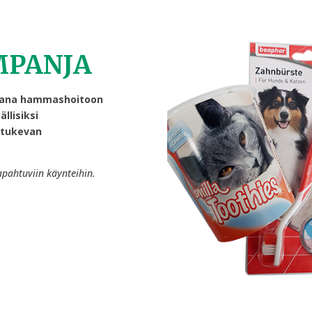
PANJA
ikana hammashoitoon
ällisiksi
 tukevan
pahtuviin käynteihin.