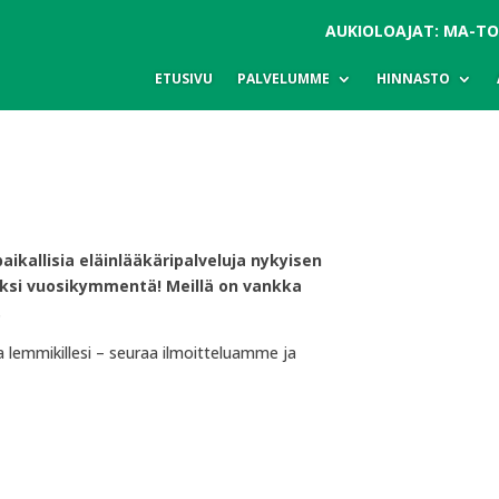
AUKIOLOAJAT: MA-TO 8
ETUSIVU
PALVELUMME
HINNASTO
aikallisia eläinlääkäripalveluja nykyisen
 kaksi vuosikymmentä! Meillä on vankka
.
a lemmikillesi – seuraa ilmoitteluamme ja