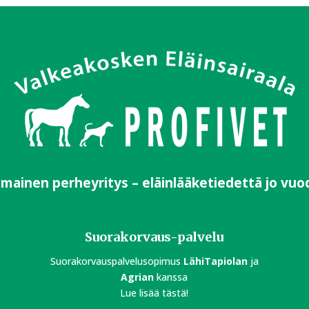
imainen perheyritys – eläinlääketiedettä jo vuo
Suorakorvaus-palvelu
Suorakorvauspalvelusopimus
LähiTapiolan
ja
Agrian
kanssa
Lue lisää tästä!