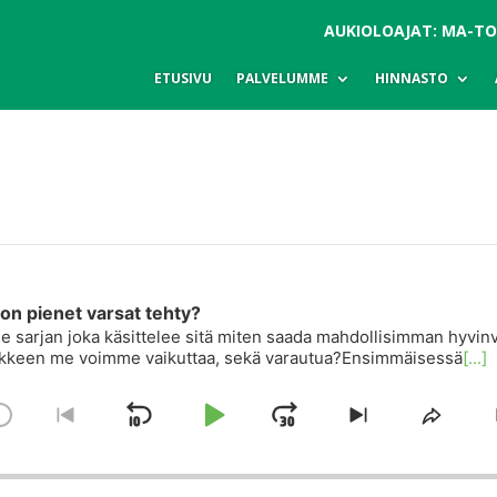
AUKIOLOAJAT: MA-TO 8
ETUSIVU
PALVELUMME
HINNASTO
ä on pienet varsat tehty?
e sarjan joka käsittelee sitä miten saada mahdollisimman hyvin
kaikkeen me voimme vaikuttaa, sekä varautua?Ensimmäisessä
[...]
C
Skip
Play
Jump
Change
Go
Skip
Share
Playback
to
to
This
Backward
Pause
Forward
Rate
previous
next
Episo
episode
episode