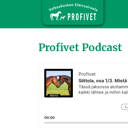
Profivet Podcast
Audio
Player
Profivet
Siittola, osa 1/3. Mist
Tässä jaksossa aloitamm
kaikki lähtee ja mihin 
1
x
00:00
Search