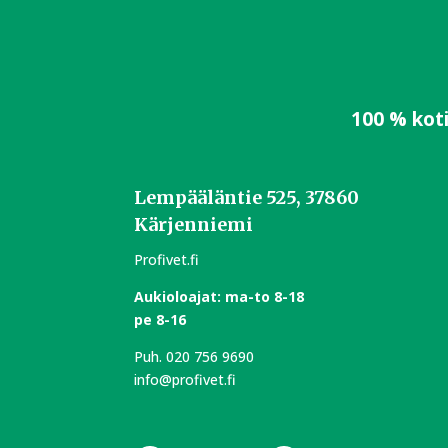
100 % kot
Lempääläntie 525, 37860
Kärjenniemi
Profivet.fi
Aukioloajat:
m
a-to 8-18
pe 8-16
Puh.
020 756 9690
info@profivet.fi