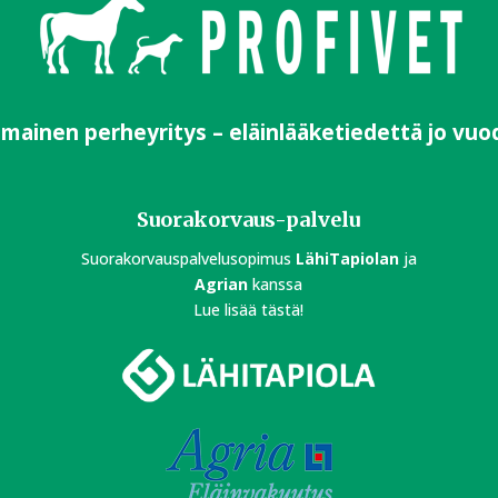
imainen perheyritys – eläinlääketiedettä jo vuo
Suorakorvaus-palvelu
Suorakorvauspalvelusopimus
LähiTapiolan
ja
Agrian
kanssa
Lue lisää tästä!