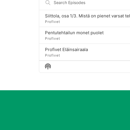
Episodes
Siittola, osa 1/3. Mistä on pienet varsat t
Profivet
Pentutehtailun monet puolet
Profivet
Profivet Eläinsairaala
Profivet
Show
Podcast
Information