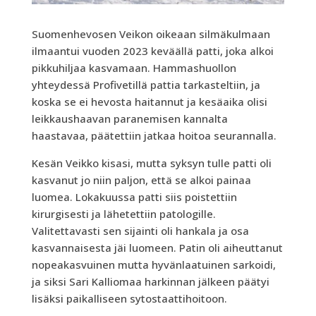
Suomenhevosen Veikon oikeaan silmäkulmaan
ilmaantui vuoden 2023 keväällä patti, joka alkoi
pikkuhiljaa kasvamaan. Hammashuollon
yhteydessä Profivetillä pattia tarkasteltiin, ja
koska se ei hevosta haitannut ja kesäaika olisi
leikkaushaavan paranemisen kannalta
haastavaa, päätettiin jatkaa hoitoa seurannalla.
Kesän Veikko kisasi, mutta syksyn tulle patti oli
kasvanut jo niin paljon, että se alkoi painaa
luomea. Lokakuussa patti siis poistettiin
kirurgisesti ja lähetettiin patologille.
Valitettavasti sen sijainti oli hankala ja osa
kasvannaisesta jäi luomeen. Patin oli aiheuttanut
nopeakasvuinen mutta hyvänlaatuinen sarkoidi,
ja siksi Sari Kalliomaa harkinnan jälkeen päätyi
lisäksi paikalliseen sytostaattihoitoon.