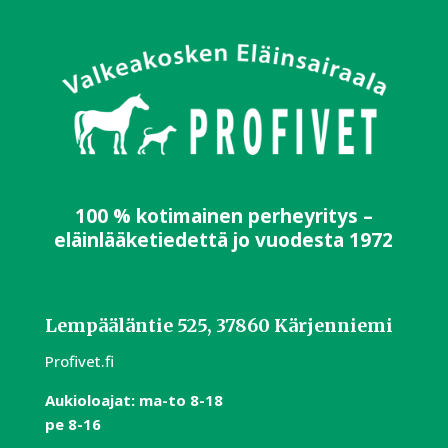
100 % kotimainen perheyritys –
eläinlääketiedettä jo vuodesta 1972
Lempääläntie 525, 37860 Kärjenniemi
Profivet.fi
Aukioloajat:
m
a-to 8-18
pe 8-16